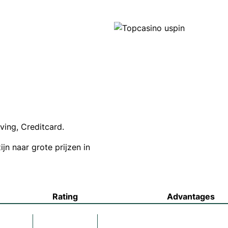
jving, Creditcard.
jn naar grote prijzen in
Rating
Advantages