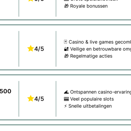
🎁 Royale bonussen
🃏 Casino & live games gecom
4/5
🔐 Veilige en betrouwbare om
🎁 Regelmatige acties
€500
🌊 Ontspannen casino-ervarin
4/5
🎰 Veel populaire slots
⚡ Snelle uitbetalingen