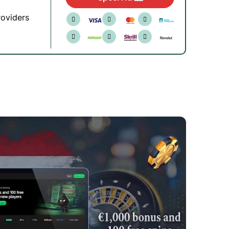
roviders