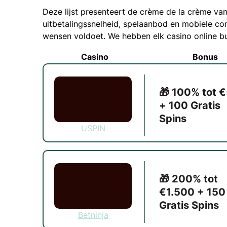
Deze lijst presenteert de crème de la crème van 
uitbetalingssnelheid, spelaanbod en mobiele comp
wensen voldoet. We hebben elk casino online bu
Casino
Bonus
🎁 100% tot 
+ 100 Gratis
Spins
USPIN
🎁 200% tot
€1.500 + 150
Gratis Spins
Betninja