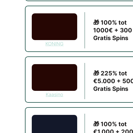
🎁 100% tot
1000€ + 300
Gratis Spins
KONING
🎁 225% tot
€5.000 + 50
Gratis Spins
Kaasino
🎁 100% tot
€1.000 + 20